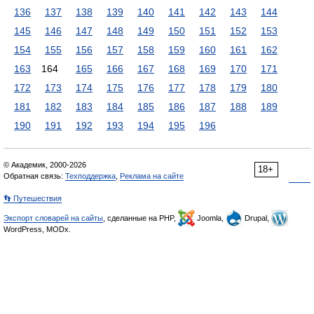
136
137
138
139
140
141
142
143
144
145
146
147
148
149
150
151
152
153
154
155
156
157
158
159
160
161
162
163
164
165
166
167
168
169
170
171
172
173
174
175
176
177
178
179
180
181
182
183
184
185
186
187
188
189
190
191
192
193
194
195
196
© Академик, 2000-2026
18+
Обратная связь:
Техподдержка
,
Реклама на сайте
👣 Путешествия
Экспорт словарей на сайты
, сделанные на PHP,
Joomla,
Drupal,
WordPress, MODx.