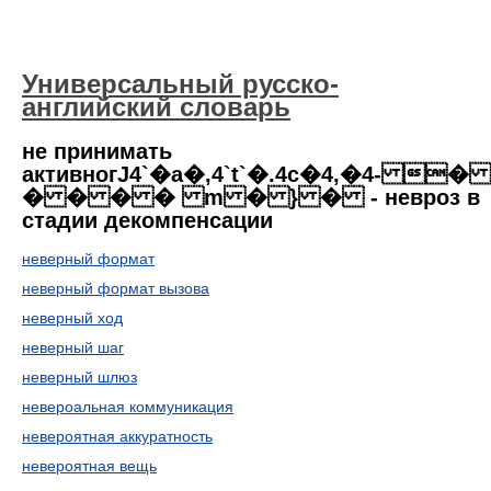
Универсальный русско-
английский словарь
не принимать
активногЈ4`�a�,4`t`�.4c�4,�4- 
� � � � m � } � - невроз в
стадии декомпенсации
неверный формат
неверный формат вызова
неверный ход
неверный шаг
неверный шлюз
невероальная коммуникация
невероятная аккуратность
невероятная вещь